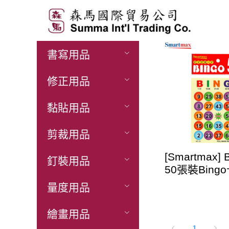
展開產
書寫用品
品列表
修正用品
黏貼用品
剪裁用品
[Smartmax] 
釘裝用品
50張裝Bing
量度用品
繪畫用品
1