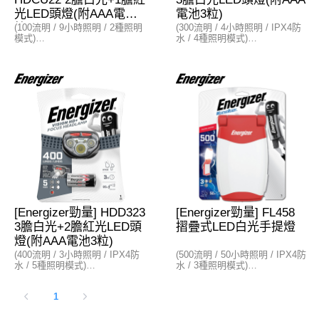
光LED頭燈(附AAA電池2
電池3粒)
粒)
(100流明 / 9小時照明 / 2種照明
(300流明 / 4小時照明 / IPX4防
模式)
水 / 4種照明模式)
特點
特點
- 1米抗衝擊
- IPX4防水規格
- 旋轉頭可調節光線方向
- 1米抗衝擊
- 旋轉頭可調節光線方向
亮度
- 2種模式 : 白光 / 紅光
亮度
- 白光模式：亮度100流明 (9小
- 4種模式 : 低 / 高 / 聚光 / 泛光
時照明)
- 低模式：亮度45流明 (35小時
- 光束距離：40米
照明)
- 高模式：亮度300流明 (4小時
電源
照明)
- AAA電池×2粒
- 光束距離：55米
電源
- AAA電池×3粒
[Energizer勁量] HDD323
[Energizer勁量] FL458
3膽白光+2膽紅光LED頭
摺疊式LED白光手提燈
燈(附AAA電池3粒)
(400流明 / 3小時照明 / IPX4防
(500流明 / 50小時照明 / IPX4防
水 / 5種照明模式)
水 / 3種照明模式)
特點
特點
1
- IPX4防水規格
- 折疊式，使用方法多樣 (作為手
- 1米抗衝擊
提燈、直立式燈)
- 旋轉頭可調節光線方向
- IPX4防水規格