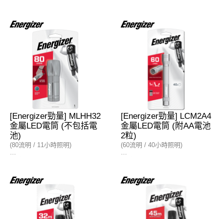
特點
- IPX4防水規格
- 1米抗衝擊
- 內建站立腳架
亮度
- 4種模式 :
低聚光 / 高聚光 (燈頭輸出)
低範圍光 / 高範圍光 (側面燈板
輸出)
- 低模式：亮度30流明 (100小時
照明)
- 高模式：亮度300流明 (20小時
照明)
- 光束距離：70米
[Energizer勁量] MLHH32
[Energizer勁量] LCM2A4
金屬LED電筒 (不包括電
金屬LED電筒 (附AA電池
電源
池)
2粒)
- AA電池×4粒
(80流明 / 11小時照明)
(60流明 / 40小時照明)
特點
特點
- 1米抗衝擊
- 1米抗衝擊
- 尾部開關
- 尾部開關
- 附有易攜防跌手繩
- 防滑手柄
亮度
亮度
- 光輸出：80流明 (11小時照明)
- 光輸出：60流明 (40小時照明)
- 光束距離：80米
- 光束距離：30米
- 慳電 LED 技術
- 慳電 LED 技術