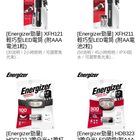
- 與普通LED技術相比，亮度提
電源
高4倍
- AAA電池×3粒
電源
- AA電池×2粒
[Energizer勁量] XFH121
[Energizer勁量] XFH211
輕巧型LED電筒 (附AAA
輕巧型LED電筒 (附AA電
電池1粒)
池2粒)
(30流明 / 2小時照明 / 可調聚焦
(50流明 / 45小時照明 / IPX4防
光束)
水 / 可調聚焦光束)
特點
特點
- 防水
- IPX4防水規格
- 1米抗衝擊
- 1米抗衝擊
- 尾部開關
- 尾部開關
- 防滑手柄
- 防滑手柄
- 內置掛繩環
- 內置掛繩環
亮度
亮度
- 可調聚焦光束
- 可調聚焦光束
- 光輸出：30流明 (2小時照明)
- 光輸出：50 流明 (45小時照明)
- 光束距離：32米
- 光束距離：45米
- 與普通 LED 技術相比，亮度提
- 與普通 LED 技術相比，亮度提
高 10 倍
高 10 倍
電源
電源
[Energizer勁量]
[Energizer勁量] HDB323
- AAA電池×1粒
- AA電池×2粒
HDCU22 2膽白光+1膽紅
3膽白光LED頭燈(附AAA