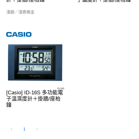
淺銀／淺香檳金
[Casio] ID-16S 多功能電
子溫濕度計＋掛牆/座枱
鐘
1