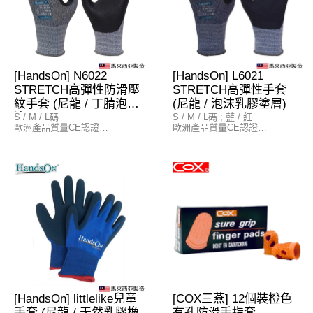
[HandsOn] N6022
[HandsOn] L6021
STRETCH高彈性防滑壓
STRETCH高彈性手套
紋手套 (尼龍 / 丁腈泡沫
(尼龍 / 泡沫乳膠塗層)
塗層)
S / M / L碼
S / M / L碼 ; 藍 / 紅
歐洲產品質量CE認證
歐洲產品質量CE認證
歐盟EN388工業手套防護標準
歐盟EN388工業手套防護標準
物料
物料
布料: 13針無縫尼龍和彈性纖維
布料: 13針無縫尼龍和彈性纖維
(Nylon / Spandex)
(Seamless Nylon / Spandex)
塗層: 100%泡沫乳膠 (Foam
塗層: 有壓紋丁腈泡沫
Latex)
(Embossed Foam Nitrile)
[HandsOn] littlelike兒童
[COX三燕] 12個裝橙色
手套 (尼龍 / 天然乳膠橡
有孔防滑手指套