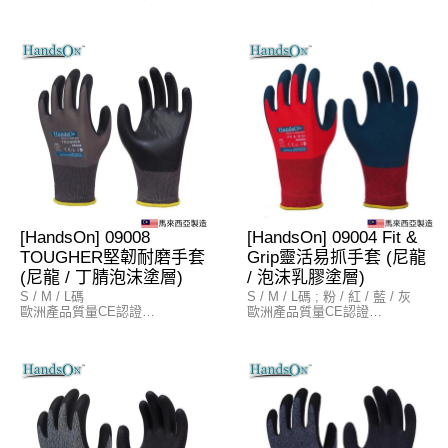
歐盟EN388工業手套防護標準
歐盟EN388工業手套防護標準
物料
物料
布料: 15針無縫尼龍 (15G
布料: 15針無縫尼龍 (15G
Seamless Nylon)
Seamless Nylon)
塗層: 丁腈泡沫 (Foam Nitrile)
塗層: PU聚氨酯 (Polyurethane)
[HandsOn] 09008
[HandsOn] 09004 Fit &
TOUGHER堅韌耐磨手套
Grip靈活易抓手套 (尼龍
(尼龍 / 丁腈泡沫塗層)
/ 泡沫乳膠塗層)
S / M / L碼
S / M / L碼 ; 粉 / 紅 / 藍 / 灰
歐洲產品質量CE認證
歐洲產品質量CE認證
歐盟EN388工業手套防護標準
歐盟EN388工業手套防護標準
物料
物料
布料: 13針無縫尼龍 (Seamless
布料: 13針無縫尼龍 (Nylon)
Nylon)
塗層: 100%泡沫乳膠 (Foam
塗層: 丁腈泡沫 (Foam Nitrile)
Latex)