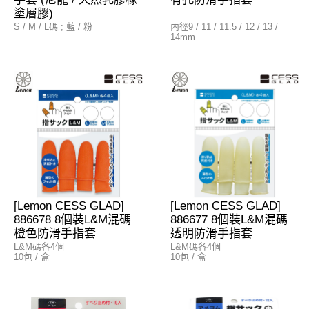
塗層膠)
S / M / L碼 ; 藍 / 粉
內徑9 / 11 / 11.5 / 12 / 13 /
14mm
物料
布料: 尼龍
塗層: 100%天然乳膠橡塗
(Natural Rubber Latex)
[Lemon CESS GLAD]
[Lemon CESS GLAD]
886678 8個裝L&M混碼
886677 8個裝L&M混碼
橙色防滑手指套
透明防滑手指套
L&M碼各4個
L&M碼各4個
10包 / 盒
10包 / 盒