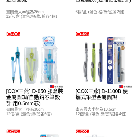
畫圓最大半徑為26cm
6個/盒 (混色:橙/綠/藍各2個)
12個/盒 (混色:橙/綠/藍各4個)
[COX三燕] D-850 膠盒裝
[COX三燕] D-1100B 便
金屬圓規(自動鉛芯筆設
攜式筆型金屬圓規
計;用0.5mm芯)
畫圓最大半徑為30cm
畫圓最大半徑為13.5cm
12個/盒 (混色:綠/藍各6個)
12個/盒 (混色:綠/藍/銀各4個)