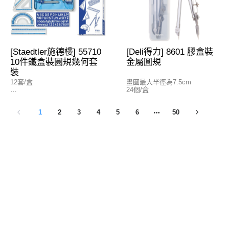
[Staedtler施德樓] 55710
[Deli得力] 8601 膠盒裝
10件鐵盒裝圓規幾何套
金屬圓規
裝
12套/盒
畫圓最大半徑為7.5cm
24個/盒
(1) 15cm/6"公英間尺
(2) 180°量角器
1
2
3
4
5
6
50
(3) 45°三角尺
(4) 60°三角尺
(5) 金屬圓規
(6) 金屬兩腳規
(7) 字母板
(8) 筆刨
(9) 擦膠
(10) 鉛筆