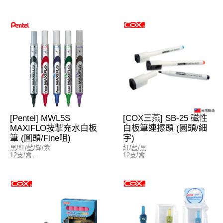
顏色 (按照圖片左至右排列)
YYR1-BL (Blue藍)
YYR1-BK (Black黑)
[Pentel] MWL5S
[COX三燕] SB-25 磁性
MAXIFLO按掣充水白板
白板筆連擦頭 (圓頭/細
筆 (圓頭/Fine咀)
字)
黑/紅/藍/綠/紫
紅/藍/黑
12支/盒
12支/盒
顏色 (按照圖片左至右排列)
MWL5S-A (Black黑)
MWL5S-B (Red紅)
MWL5S-C (Blue藍)
MWL5S-D (Green綠)
MWL5S-V (Violet紫)