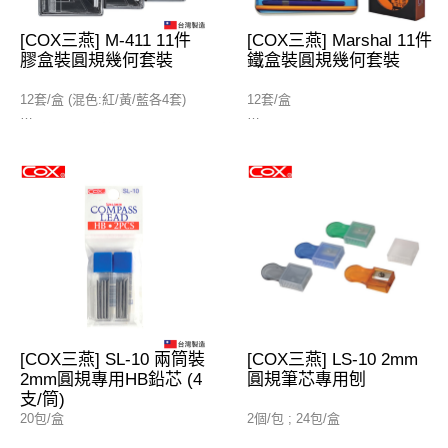
[COX三燕] M-411 11件
[COX三燕] Marshal 11件
膠盒裝圓規幾何套裝
鐵盒裝圓規幾何套裝
12套/盒 (混色:紅/黃/藍各4套)
12套/盒
(1) 15cm/6"公英間尺
(1) 15cm間尺
(2) 180°量角器
(2) 180°量角器
(3) 45°三角尺
(3) 45°三角尺
(4) 60°三角尺
(4) 60°三角尺
(5) 圓規
(5) 金屬圓規
(6) 兩腳規
(6) 金屬兩腳規
(7) 筆刨
(7) 字母板
(8) 擦膠
(8) 筆刨
(9) 7"鉛筆
(9) 擦膠
(10) 鉛芯筆
(10) 7"鉛筆
(11) 0.5mm鉛芯
(11) 3½"鉛筆
[COX三燕] SL-10 兩筒裝
[COX三燕] LS-10 2mm
2mm圓規專用HB鉛芯 (4
圓規筆芯專用刨
支/筒)
20包/盒
2個/包 ; 24包/盒