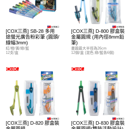
[COX三燕] SB-28 多用
[COX三燕] D-800 膠盒裝
途螢光廣告粉彩筆 (圓頭/
金屬圓規 (用內徑8mm鉛
線幅3mm)
筆)
紅/橙/黃/綠/藍
畫圓最大半徑為26cm
12支/盒
12個/盒 (混色:綠/藍各6個)
[COX三燕] D-820 膠盒裝
[COX三燕] D-830 膠盒裝
金屬圓規
金屬圓規(雙肢活動設計)