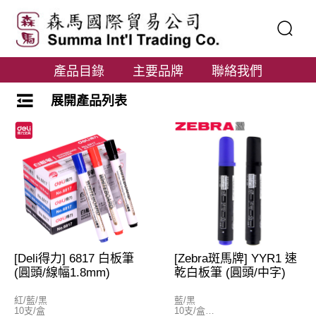
產品目錄
主要品牌
聯絡我們
展開產品列表
[Deli得力] 6817 白板筆
[Zebra斑馬牌] YYR1 速
(圓頭/線幅1.8mm)
乾白板筆 (圓頭/中字)
紅/藍/黑
藍/黑
10支/盒
10支/盒