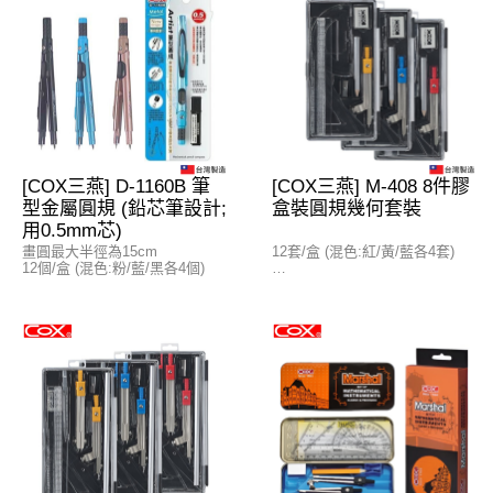
[COX三燕] D-1160B 筆
[COX三燕] M-408 8件膠
型金屬圓規 (鉛芯筆設計;
盒裝圓規幾何套裝
用0.5mm芯)
畫圓最大半徑為15cm
12套/盒 (混色:紅/黃/藍各4套)
12個/盒 (混色:粉/藍/黑各4個)
(1) 15cm/6"間尺
(2) 180°量角器
(3) 45°三角尺
(4) 60°三角尺
(5) 圓規
(6) 筆刨
(7) 擦膠
(8) 3½"鉛筆