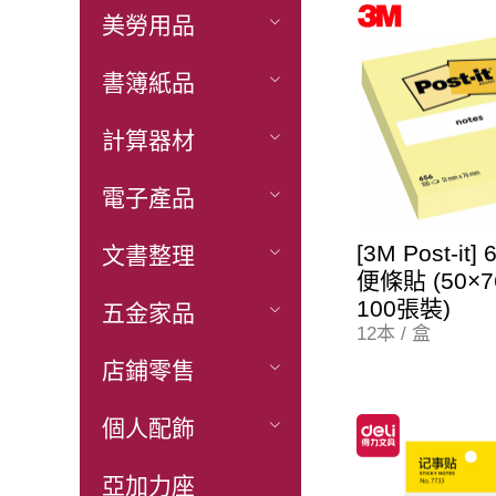
美勞用品
書簿紙品
計算器材
電子產品
[3M Post-it]
文書整理
便條貼 (50×7
100張裝)
五金家品
12本 / 盒
店鋪零售
個人配飾
亞加力座