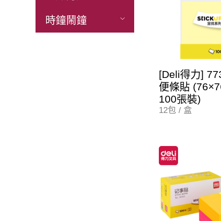
時鐘鬧鐘
[Deli得力] 7
便條貼 (76×7
100張裝)
12包 / 盒