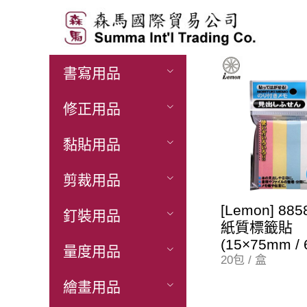
展開產
書寫用品
品列表
修正用品
黏貼用品
剪裁用品
[Lemon] 88
釘裝用品
紙質標籤貼
(15×75mm /
量度用品
20包 / 盒
繪畫用品