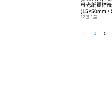
螢光紙質標籤
(15×50mm /
12包 / 盒
1
2