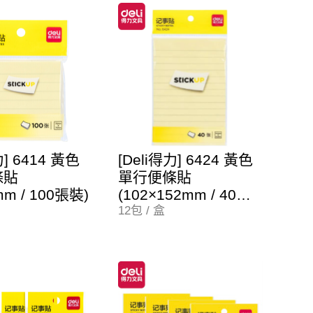
力] 6414 黃色
[Deli得力] 6424 黃色
條貼
單行便條貼
mm / 100張裝)
(102×152mm / 40張
裝)
12包 / 盒