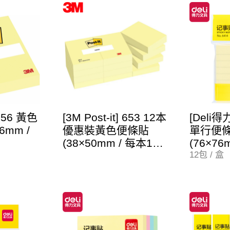
 656 黃色
[3M Post-it] 653 12本
[Deli得
6mm /
優惠裝黃色便條貼
單行便
(38×50mm / 每本100
(76×76
張 / 共1200張)
12包 / 盒