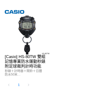
秒錶功能
秒錶功能
-1/100秒碼表
-1/1000秒碼表
-測量上限：9:59'59.999"
-測量上限：9:59'59.999''
-測量模式：經過時間、單圈時
-單圈時間顯示：59'59.999''
間、分段計時、第1名~第2名時
-分段時間顯示：9:59'59.999''
間
測量模式：經過時間、單圈時
-秒錶精準度：99.997685%
間、分段計時、第 1 名到第 100
名的時間、圈數計數器（最多
大小 / 總重量
99 圈）
-尺寸：62 x 64 x 17mm
-記憶容量：2組(100筆紀錄/組）
-重量：40g
-秒錶精準度：99.9988%
材質
日曆功能
-錶殼 / 錶圈：樹脂
-全自動日曆（至 2099 年）
[Casio] HS-80TW 雙組
電池
其他功能
記憶專業防水運動秒錶
-CR2025
-12/24 小時制
附足球裁判計時功能
-使用壽命：3年（每天平均按下
-按鈕操作聲音開關
20次按鈕）
-一般計時（時、分、秒、上午/
秒錶＋計時器＋鬧鈴＋日曆
下午、年、月、日期、星期）
防水50米
-時間顯示
秒錶功能
準確度
1
-1/1000 秒碼表
-準確度（時間）：±30 秒/月
-測量上限：9:59'59.999''
-單圈時間顯示：59'59.999''
大小 / 總重量
-分段時間顯示：9:59'59.999''
-尺寸: 83 × 64 × 24mm
-測量模式：經過時間、單圈時
-重量：85g
間、分段計時、第 1 名到第 100
名的時間、圈數計數器（最多