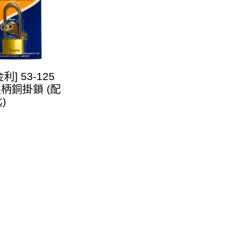
金利] 53-125
長柄銅掛鎖 (配
)