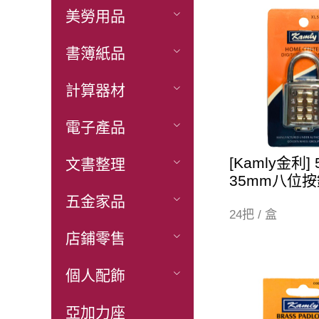
美勞用品
書簿紙品
計算器材
電子產品
[Kamly金利] 
文書整理
35mm八位
五金家品
24把 / 盒
店鋪零售
個人配飾
亞加力座