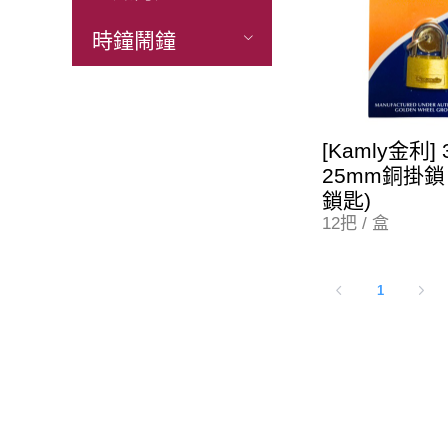
時鐘鬧鐘
[Kamly金利] 
25mm銅掛鎖
鎖匙)
12把 / 盒
1