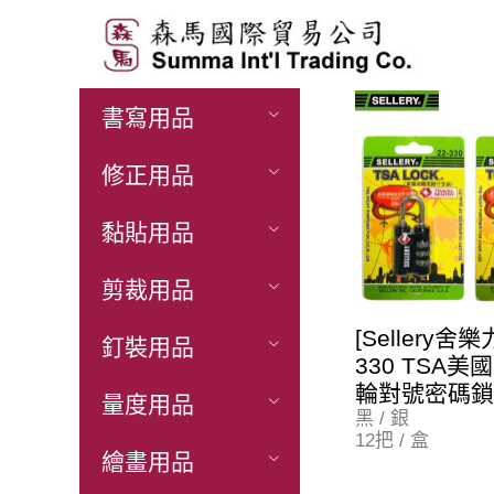
展開產
書寫用品
品列表
修正用品
黏貼用品
剪裁用品
[Sellery舍樂力
釘裝用品
330 TSA美
輪對號密碼鎖
量度用品
黑 / 銀
12把 / 盒
繪畫用品