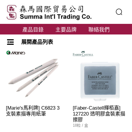
產品目錄
主要品牌
聯絡我們
展開產品列表
[Marie's馬利牌] C6823 3
[Faber-Castell輝栢嘉]
支裝素描專用紙筆
127220 透明膠盒裝素描
擦膠
18粒 / 盒