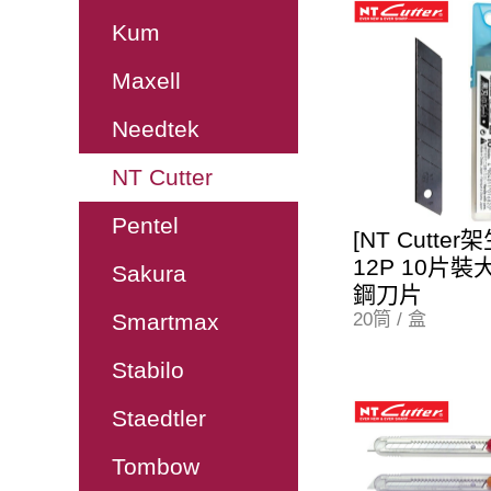
Kum
Maxell
Needtek
NT Cutter
Pentel
[NT Cutter架
12P 10片
Sakura
鋼刀片
Smartmax
20筒 / 盒
Stabilo
Staedtler
Tombow