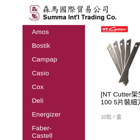
展開品
Amos
牌列表
Bostik
Campap
Casio
Cox
[NT Cutter架
Deli
100 5片裝
Energizer
10包 / 盒
Faber-
Castell