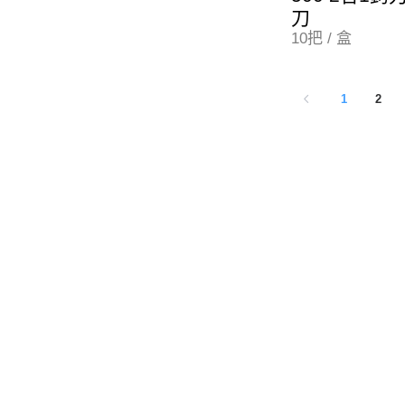
刀
10把 / 盒
1
2