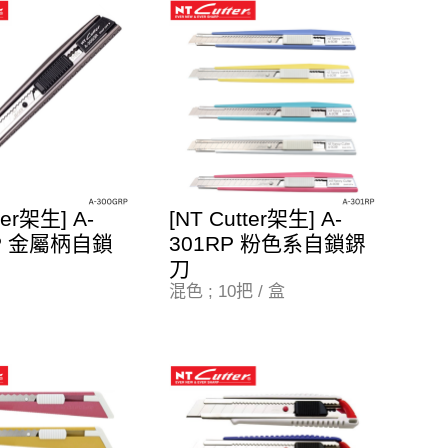
ter架生] A-
[NT Cutter架生] A-
RP 金屬柄自鎖
301RP 粉色系自鎖鎅
刀
混色 ; 10把 / 盒