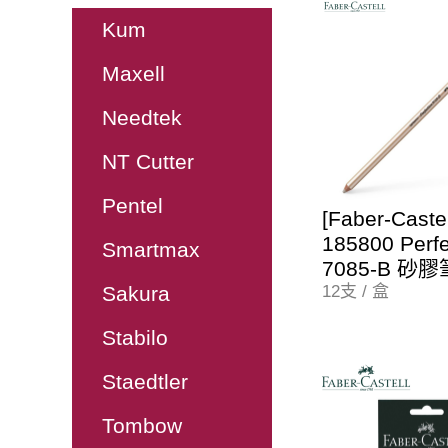
Kum
Maxell
Needtek
NT Cutter
Pentel
[Faber-Cast
185800 Perfe
Smartmax
7085-B 砂膠
Sakura
12支 / 盒
Stabilo
Staedtler
Tombow