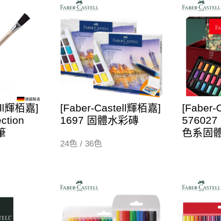
ell輝栢嘉]
[Faber-Castell輝栢嘉]
[Faber
ction
1697 固體水彩磚
57602
筆
色系固
24色 / 36色