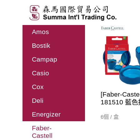
展開品
Amos
牌列表
Bostik
Campap
Casio
Cox
[Faber-Cast
Deli
181510 藍
Energizer
6個 / 盒
Faber-
Castell