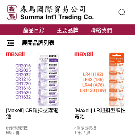
產品目錄
主要品牌
聯絡我們
展開品牌列表
[Maxell] CR鈕扣型鋰電
[Maxell] LR鈕扣型鹼性
池
電池
8個型號選擇
4個型號選擇
5粒 / 排
10粒 / 排