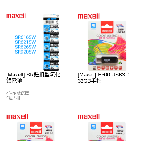
CR2016
LR41 (=192)
CR2025
LR43 (=186)
CR2032
LR44 (=A76)
CR1216
LR1130 (=189)
CR1220
CR1616
CR1620
CR1632
[Maxell] SR鈕扣型氧化
[Maxell] E500 USB3.0
銀電池
32GB手指
4個型號選擇
5粒 / 排
SR616SW
SR621SW
SR626SW
SR920SW