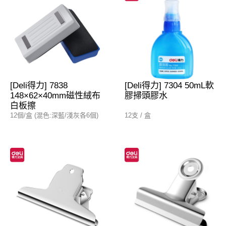
[Deli得力] 7838
[Deli得力] 7304 50mL軟
148×62×40mm磁性絨布
膠掃頭膠水
白板擦
12個/盒 (混色:深藍/淺灰各6個)
12支 / 盒