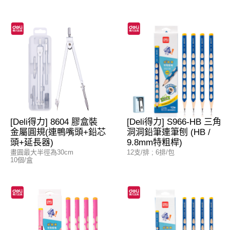
[Deli得力] 8604 膠盒裝
[Deli得力] S966-HB 三角
金屬圓規(連鴨嘴頭+鉛芯
洞洞鉛筆連筆刨 (HB /
頭+延長器)
9.8mm特粗桿)
畫圓最大半徑為30cm
12支/排 ; 6排/包
10個/盒