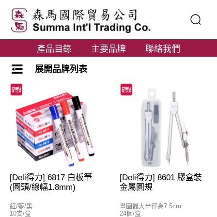
產品目錄
主要品牌
聯絡我們
展開品牌列表
[Deli得力] 6817 白板筆
[Deli得力] 8601 膠盒裝
(圓頭/線幅1.8mm)
金屬圓規
紅/藍/黑
畫圓最大半徑為7.5cm
10支/盒
24個/盒