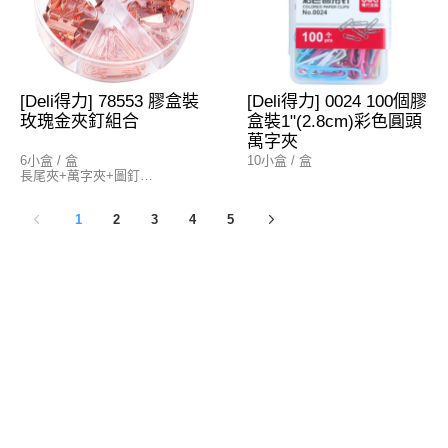
[Deli得力] 78553 膠盒裝
[Deli得力] 0024 100個膠
玫瑰金夾釘組合
盒裝1"(2.8cm)彩色圓頭
萬字夾
6小盒 / 盒
10小盒 / 盒
長尾夾+萬字夾+圖釘
內容物
1
2
3
4
5
- ¾" (19mm)長尾夾 × 7個
- ½" (15mm)長尾夾 × 15個
- 1" (27mm)圓頭萬字夾 × 30個
- 圖釘 × 20個